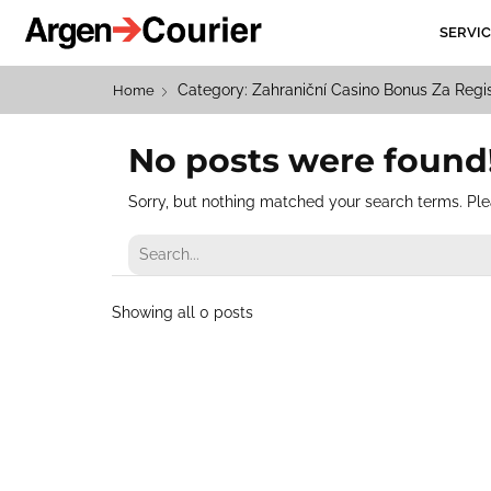
SERVIC
Category: Zahraniční Casino Bonus Za Regis
Home
No posts were found
Sorry, but nothing matched your search terms. Ple
Showing all 0 posts