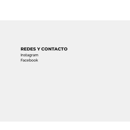
REDES Y CONTACTO
Instagram
Facebook