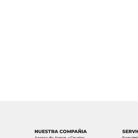
NUESTRA COMPAÑIA
SERVI
Acerca de Argen->Courier
Seguimi